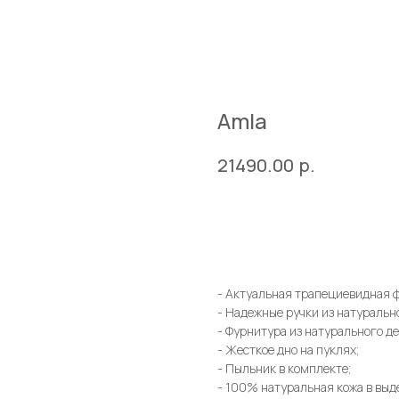
Amla
р.
21490.00
Купить
- Актуальная трапециевидная 
- Надежные ручки из натуральн
- Фурнитура из натурального де
- Жесткое дно на пуклях;
- Пыльник в комплекте;
- 100% натуральная кожа в выд