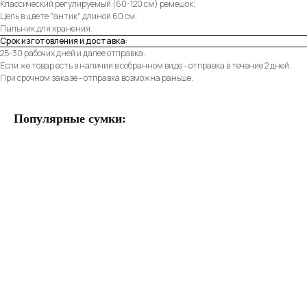
Классический регулируемый (60-120 см) ремешок;
Цепь в цвете "антик" длиной 60 см;
Пыльник для хранения.
Срок изготовления и доставка:
25-30 рабочих дней и далее отправка.
Если же товар есть в наличии в собранном виде - отправка в течение 2 дней.
При срочном заказе - отправка возможна раньше.
Популярные сумки: