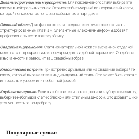
Дневные прогулки или мероприятия:
Для повседневного стиля выбирайте
клатчи в нейтральных тонах. Это может быть черный или коричневый клатч,
который легко сочетается с разнообразными нарядами.
Офисный облик:
Для офисного стиля предпочтение лучше всего отдать
структурированным клатчам. Элегантные и лаконичные формы добавят
профессиональности вашему облику.
Свадебная церемония:
Клатч из натуральной кожи с изысканной отделкой
может стать прекрасным аксессуаром для свадебной церемонии. Он добавит
изысканности и завершит ваш свадебный образ.
Классические встречи:
При встрече с друзьями или на свидании выбирайте
клатч, который выражает ваш индивидуальный стиль. Это может быть клатч с
интересным узором или необычной формой.
Клубные вечеринки:
Если вы собираетесь на танцпол или клубную вечеринку,
выберите небольшой клатч с блеском или стильным декором. Это добавит шик и
утонченность вашему образу.
Популярные сумки: