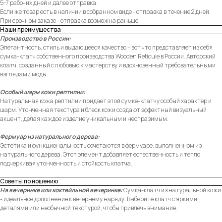
5-7 рабочих дней и далее отправка.
Если же товар есть в наличии в собранном виде - отправка в течение 2 дней.
При срочном заказе - отправка возможна раньше.
Наши преимущества
Производство в России:
Элегантность, стиль и выдающееся качество – вот что представляет из себя
сумка-клатч собственного производства Wooden Reticule в России. Авторский
клатч, созданный с любовью к мастерству и вдохновенный требовательными
взглядами моды.
Особый шарм кожи рептилии:
Натуральная кожа рептилии придает этой сумке-клатчу особый характер и
шарм. Утонченная текстура и блеск кожи создают эффектный визуальный
акцент, делая каждое изделие уникальным и неотразимым.
Фермуар из натурального дерева:
Эстетика и функциональность сочетаются в фермуаре, выполненном из
натурального дерева. Этот элемент добавляет естественность и тепло,
подчеркивая утонченность и стойкость клатча.
Советы по ношению
На вечеринке или коктейльной вечеринке:
Сумка-клатч из натуральной кожи
- идеальное дополнение к вечернему наряду. Выберите клатч с яркими
деталями или необычной текстурой, чтобы привлечь внимание.