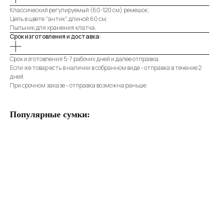
Классический регулируемый (60-120 см) ремешок;
Цепь в цвете "антик" длиной 60 см;
Пыльник для хранения клатча.
Срок изготовления и доставка:
Срок изготовления 5-7 рабочих дней и далее отправка.
Если же товар есть в наличии в собранном виде - отправка в течение 2
дней.
При срочном заказе - отправка возможна раньше.
Популярные сумки: